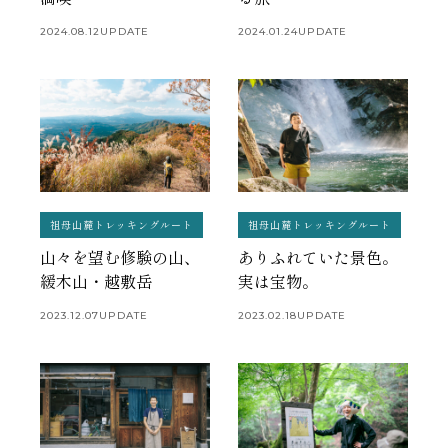
2024.08.12
UPDATE
2024.01.24
UPDATE
祖母山麓トレッキングルート
祖母山麓トレッキングルート
山々を望む修験の山、
ありふれていた景色。
緩木山・越敷岳
実は宝物。
2023.12.07
UPDATE
2023.02.18
UPDATE