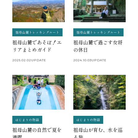
祖母山麓トレッキングルート
祖母山麓トレッキングルート
祖母山麓であそぼ！エ
祖母山麓で過ごす女将
リアまとめガイド
の休日
2025.02.02
UPDATE
2024.10.03
UPDATE
はじまりの物語
はじまりの物語
祖母山麓の自然で夏を
祖母山が育む、水を巡
満喫
る旅