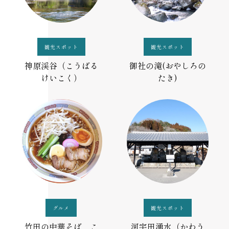
観光スポット
観光スポット
神原渓谷（こうばる
御社の滝(おやしろの
けいこく）
たき)
グルメ
観光スポット
竹田の中華そば こ
河宇田湧水（かわう