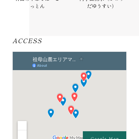
っとん
だゆうすい）
ACCESS