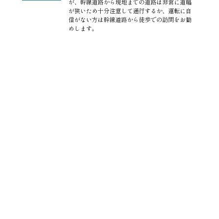
が、幹線道路から現地までの道路は非常に道幅
が狭いため十分注意して通行するか、運転に自
信がない方は幹線道路から徒歩での訪問をお勧
めします。