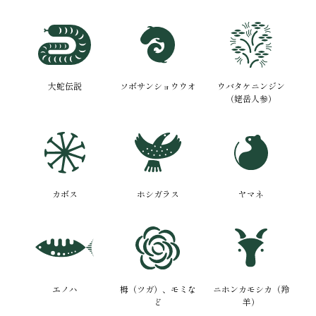
大蛇伝説
ソボサンショウウオ
ウバタケニンジン
（姥岳人参）
カボス
ホシガラス
ヤマネ
エノハ
栂（ツガ）、モミな
ニホンカモシカ（羚
ど
羊）