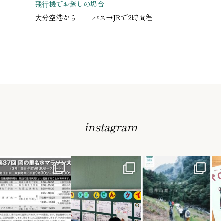
⾶⾏機でお越しの
場合
⼤分空港から
バス→JRで2時間程
instagram