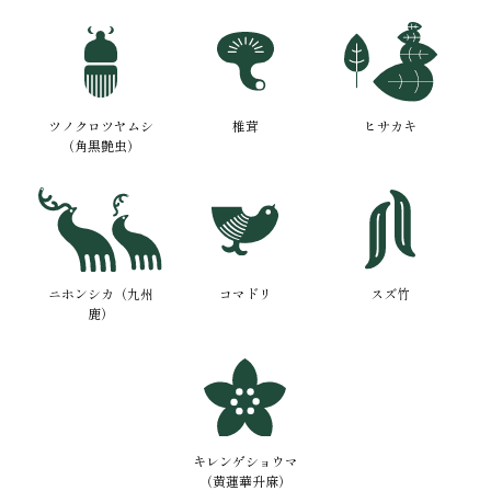
ツノクロツヤムシ
椎茸
ヒサカキ
（角黒艶虫）
ニホンシカ（九州
コマドリ
スズ竹
鹿）
キレンゲショウマ
（黄蓮華升麻）