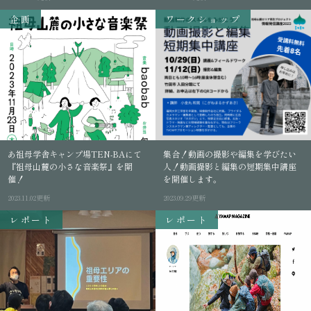
企画
ワークショップ
あ祖母学舎キャンプ場TEN-BAにて
集合！動画の撮影や編集を学びたい
『祖母山麓の小さな音楽祭』を開
人！動画撮影と編集の短期集中講座
催！
を開催します。
2023.11.02更新
2023.09.29更新
レポート
レポート