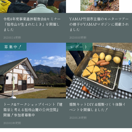
令和4年度事業進捗報告会&セミナー
YAMAP
竹田市主催のモニターツアー
「祖母山が生まれたとき」を開催し
の様子がYAMAPマガジンに掲載され
ました
ました
2023.03.14更新
2023.03.03更新
募集中！
レポート
トーク&ワークショップイベント『建
燻製キットDIY &燻製づくり体験イ
築家と考える祖母山麓の公共空間』
ベントを開催しました！
開催！参加者募集中
2023.01.30更新
2023.02.08更新