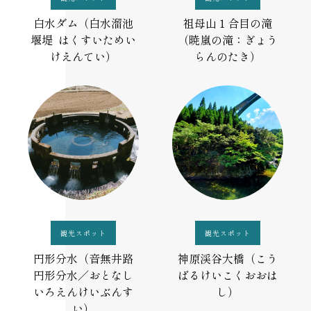
白水ダム（白水溜池
祖母山１合目の滝
堰堤 はくすいためい
（暁嵐の滝：ぎょう
けえんてい）
らんのたき）
観光スポット
観光スポット
円形分水（音無井路
神原渓谷大橋（こう
円形分水／おとなし
ばるけいこくおおは
いろえんけいぶんす
し）
い）