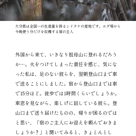
大分県は全国一の生産量を誇るシイタケの産地です。ホダ場から
今晩使う分だけを収穫する宿の主人
外国から来て、いきなり祖母山に登れるだろう
か…。火をつけてしまった責任を感じ、気にな
った私は、足のない彼らを、翌朝登山口まで車
で送ることにしました。宿から登山口までは車
で15分ほど。徒歩では1時間くらいでしょうか。
車窓を見ながら、楽しげに話している彼ら。登
山口まで送り届けたものの、帰りが困るのでは
と思い、「宿のご主人にお迎えを頼んでおきま
しょうか？」と聞いてみると、きょとんとし