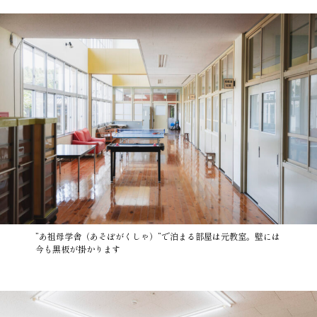
”あ祖母学舎（あそぼがくしゃ）”で泊まる部屋は元教室。壁には
今も黒板が掛かります