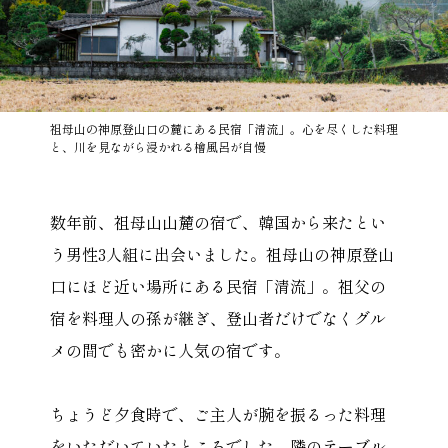
祖母山の神原登山口の麓にある民宿「清流」。心を尽くした料理
と、川を見ながら浸かれる檜風呂が自慢
数年前、祖母山山麓の宿で、韓国から来たとい
う男性3人組に出会いました。祖母山の神原登山
口にほど近い場所にある民宿「清流」。祖父の
宿を料理人の孫が継ぎ、登山者だけでなくグル
メの間でも密かに人気の宿です。
ちょうど夕食時で、ご主人が腕を振るった料理
をいただいていたところでした。隣のテーブル