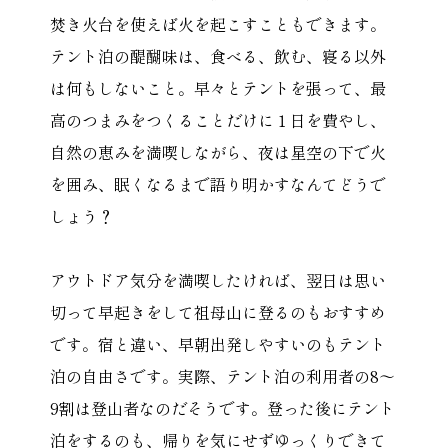
焚き火台を使えば火を起こすこともできます。
テント泊の醍醐味は、食べる、飲む、寝る以外
は何もしないこと。早々とテントを張って、最
高のつまみをつくることだけに１日を費やし、
自然の恵みを満喫しながら、夜は星空の下で火
を囲み、眠くなるまで語り明かすなんてどうで
しょう？
アウトドア気分を満喫したければ、翌日は思い
切って早起きをして祖母山に登るのもおすすめ
です。宿と違い、早朝出発しやすいのもテント
泊の自由さです。実際、テント泊の利用者の8〜
9割は登山者なのだそうです。登った後にテント
泊をするのも、帰りを気にせずゆっくりできて